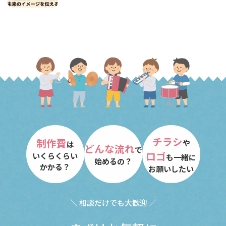
チラシ
制作費
や
は
どんな流れ
で
ロゴ
いくらくらい
も一緒に
始めるの？
かかる？
お願いしたい
＼ 相談だけでも大歓迎 ／