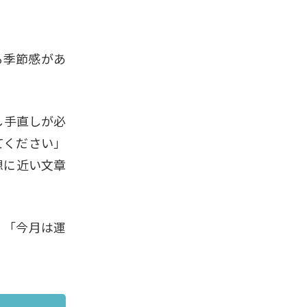
る季節感があ
し手直しが必
てください」
想に近い文章
。「今月は運