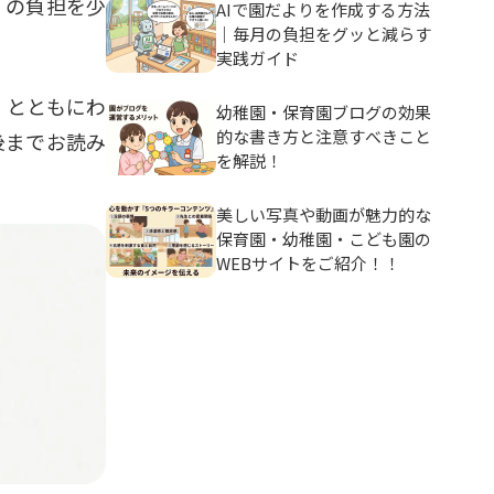
」の負担を少
AIで園だよりを作成する方法
｜毎月の負担をグッと減らす
実践ガイド
）とともにわ
幼稚園・保育園ブログの効果
的な書き方と注意すべきこと
後までお読み
を解説！
美しい写真や動画が魅力的な
保育園・幼稚園・こども園の
WEBサイトをご紹介！！